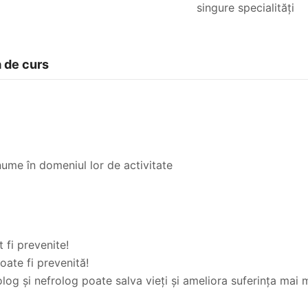
singure specialități
a de curs
enume în domeniul lor de activitate
 fi prevenite!
oate fi prevenită!
og și nefrolog poate salva vieți și ameliora suferința mai m